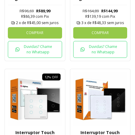
Novadigital Tuya
Mesh
R$96,69
R$89,99
R$164,89
R$144,99
R$86,39
com
Pix
R$139,19
com
Pix
2
x de
R$45,00
sem juros
3
x de
R$48,33
sem juros
COMPRAR
COMPRAR
Duvidas? Chame
Duvidas? Chame
no Whatsapp
no Whatsapp
12
%
OFF
Interruptor Touch
Interruptor Touch