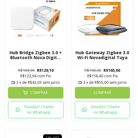
Hub Bridge Zigbee 3.0 +
Hub Gateway Zigbee 3.0
Bluetooth Nova Digital
Wi-Fi Novadigital Tuya
Tuya
R$169,99
R$129,10
R$190,00
R$165,00
R$123,94
com
Pix
R$158,40
com
Pix
3
x de
R$43,03
sem juros
3
x de
R$55,00
sem juros
COMPRAR
COMPRAR
Duvidas? Chame
Duvidas? Chame
no Whatsapp
no Whatsapp
12
%
OFF