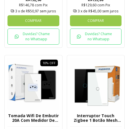
R$146,78
com
Pix
R$129,60
com
Pix
3
x de
R$50,97
sem juros
3
x de
R$45,00
sem juros
COMPRAR
COMPRAR
Duvidas? Chame
Duvidas? Chame
no Whatsapp
no Whatsapp
10
%
OFF
Tomada Wifi De Embutir
Interruptor Touch
20A Com Medidor De
Zigbee 1 Botão Mesh
Consumo Tuya
Novadigital Tuya