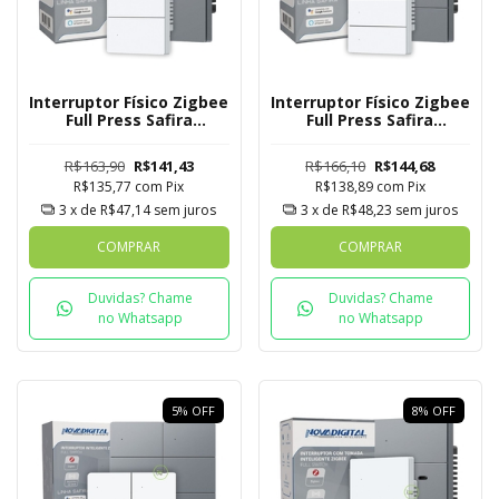
Interruptor Físico Zigbee
Interruptor Físico Zigbee
Full Press Safira
Full Press Safira
Novadigital 3 Botões
Novadigital 4 Botões
R$163,90
R$141,43
R$166,10
R$144,68
R$135,77
com
Pix
R$138,89
com
Pix
3
x de
R$47,14
sem juros
3
x de
R$48,23
sem juros
COMPRAR
COMPRAR
Duvidas? Chame
Duvidas? Chame
no Whatsapp
no Whatsapp
5
%
OFF
8
%
OFF