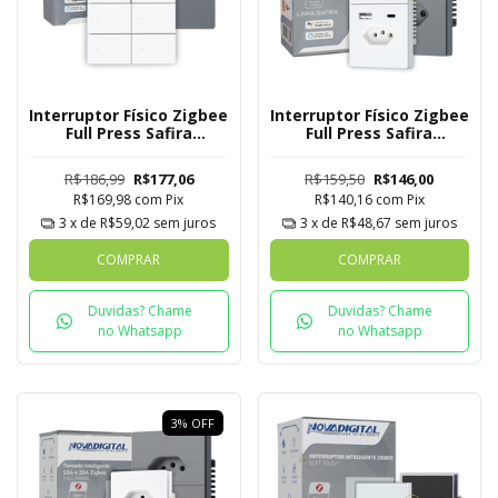
Interruptor Físico Zigbee
Interruptor Físico Zigbee
Full Press Safira
Full Press Safira
Novadigital 4x4 de 6
Novadigital 1 Botão com
Botões
Tomada + USB C
R$186,99
R$177,06
R$159,50
R$146,00
R$169,98
com
Pix
R$140,16
com
Pix
3
x de
R$59,02
sem juros
3
x de
R$48,67
sem juros
COMPRAR
COMPRAR
Duvidas? Chame
Duvidas? Chame
no Whatsapp
no Whatsapp
3
%
OFF