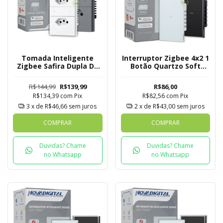
Tomada Inteligente
Interruptor Zigbee 4x2 1
Zigbee Safira Dupla De
Botão Quartzo Soft
Embutir Novadigital
Touch Novadigital Tuya
Tuya
R$144,99
R$139,99
R$86,00
R$134,39
com
Pix
R$82,56
com
Pix
3
x de
R$46,66
sem juros
2
x de
R$43,00
sem juros
COMPRAR
COMPRAR
Duvidas? Chame
Duvidas? Chame
no Whatsapp
no Whatsapp