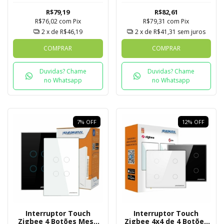
R$79,19
R$82,61
R$76,02
com
Pix
R$79,31
com
Pix
2
x de
R$46,19
2
x de
R$41,31
sem juros
COMPRAR
COMPRAR
Duvidas? Chame
Duvidas? Chame
no Whatsapp
no Whatsapp
7
%
OFF
12
%
OFF
Interruptor Touch
Interruptor Touch
Zigbee 4 Botões Mesh
Zigbee 4x4 de 4 Botões