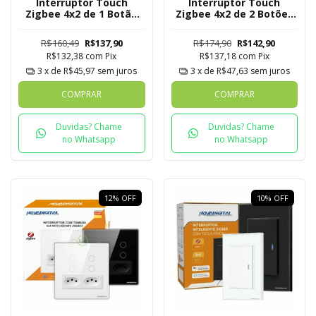
Interruptor Touch
Interruptor Touch
Zigbee 4x2 de 1 Botão
Zigbee 4x2 de 2 Botões
com Tomada Mesh
com Tomada Mesh
R$160,49
R$137,90
R$174,90
R$142,90
R$132,38
com
Pix
R$137,18
com
Pix
3
x de
R$45,97
sem juros
3
x de
R$47,63
sem juros
COMPRAR
COMPRAR
Duvidas? Chame
Duvidas? Chame
no Whatsapp
no Whatsapp
12
%
OFF
10
%
OFF