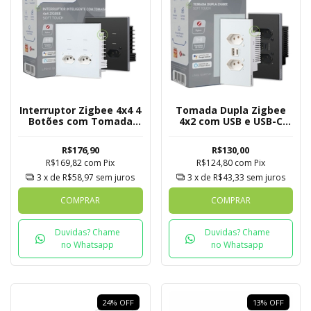
Interruptor Zigbee 4x4 4
Tomada Dupla Zigbee
Botões com Tomada
4x2 com USB e USB-C
Quartzo Soft Touch
Quartzo Soft Touch
Novadigital Tuya
Novadigital Tuya
R$176,90
R$130,00
R$169,82
com
Pix
R$124,80
com
Pix
3
x de
R$58,97
sem juros
3
x de
R$43,33
sem juros
COMPRAR
COMPRAR
Duvidas? Chame
Duvidas? Chame
no Whatsapp
no Whatsapp
24
%
OFF
13
%
OFF