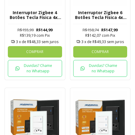
Interruptor Zigbee 4
Interruptor Zigbee 6
Botões Tecla Física 4x4
Botões Tecla Física 4x4
Novadigital Tuya
Novadigital Tuya
R$155,99
R$144,99
R$158,74
R$147,99
R$139,19
com
Pix
R$142,07
com
Pix
3
x de
R$48,33
sem juros
3
x de
R$49,33
sem juros
COMPRAR
COMPRAR
Duvidas? Chame
Duvidas? Chame
no Whatsapp
no Whatsapp