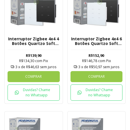
Interruptor Zigbee 4x4 4
Interruptor Zigbee 4x4 6
Botões Quartzo Soft
Botões Quartzo Soft
Touch Novadigital Tuya
Touch Novadigital Tuya
R$139,90
R$152,90
R$134,30
com
Pix
R$146,78
com
Pix
3
x de
R$46,63
sem juros
3
x de
R$50,97
sem juros
COMPRAR
COMPRAR
Duvidas? Chame
Duvidas? Chame
no Whatsapp
no Whatsapp