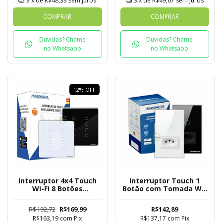
3
x de
R$48,33
sem juros
3
x de
R$49,67
sem juros
COMPRAR
COMPRAR
Duvidas? Chame
Duvidas? Chame
no Whatsapp
no Whatsapp
12
%
OFF
Interruptor 4x4 Touch
Interruptor Touch 1
Wi-Fi 8 Botões
Botão com Tomada Wi-
Novadigital Tuya
Fi Novadigital - Tuya
R$192,72
R$169,99
R$142,89
R$163,19
com
Pix
R$137,17
com
Pix