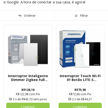
e Google. A hora de conectar a sua casa, é agora!
Ordenar
Filtrar
Interruptor Inteligente
Interruptor Touch Wi-Fi
Dimmer Zigbee Full
01 Botão LITE-S
Switch
Novadigital Tuya
R$128,10
R$75,90
R$122,98
com
Pix
R$72,86
com
Pix
3
x de
R$42,70
sem juros
2
x de
R$44,27
COMPRAR
COMPRAR