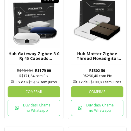
Hub Gateway Zigbee 3.0
Hub Matter Zigbee
Rj 45 Cabeado
Thread Novadigital
Novadigital Mesh Tuya
Tuya
R$204,04
R$179,00
R$302,50
R$171,84
com
Pix
R$290,40
com
Pix
3
x de
R$59,67
sem juros
3
x de
R$100,83
sem juros
COMPRAR
COMPRAR
Duvidas? Chame
Duvidas? Chame
no Whatsapp
no Whatsapp