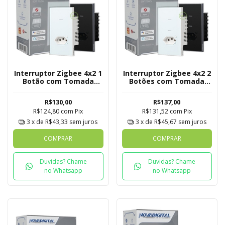
Interruptor Zigbee 4x2 1
Interruptor Zigbee 4x2 2
Botão com Tomada
Botões com Tomada
Quartzo Soft Touch
Quartzo Soft Touch
Novadigital Tuya
Novadigital Tuya
R$130,00
R$137,00
R$124,80
com
Pix
R$131,52
com
Pix
3
x de
R$43,33
sem juros
3
x de
R$45,67
sem juros
COMPRAR
COMPRAR
Duvidas? Chame
Duvidas? Chame
no Whatsapp
no Whatsapp