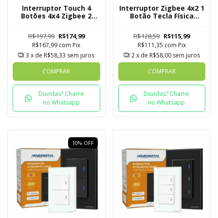
Interruptor Touch 4
Interruptor Zigbee 4x2 1
Botões 4x4 Zigbee 2
Botão Tecla Física
Tomadas Nova Digital
Novadigital Tuya
R$197,99
R$174,99
R$128,59
R$115,99
R$167,99
com
Pix
R$111,35
com
Pix
3
x de
R$58,33
sem juros
2
x de
R$58,00
sem juros
COMPRAR
COMPRAR
Duvidas? Chame
Duvidas? Chame
no Whatsapp
no Whatsapp
10
%
OFF