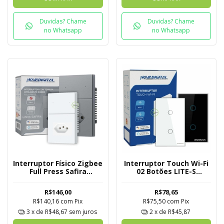
Duvidas? Chame
Duvidas? Chame
no Whatsapp
no Whatsapp
Interruptor Físico Zigbee
Interruptor Touch Wi-Fi
Full Press Safira
02 Botões LITE-S
Novadigital 2 Botões
Novadigital Tuya
com Tomada
R$146,00
R$78,65
R$140,16
com
Pix
R$75,50
com
Pix
3
x de
R$48,67
sem juros
2
x de
R$45,87