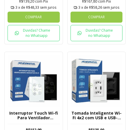
R$139,20
com
Pix
R$167,80
com
Pix
3
x de
R$48,33
sem juros
3
x de
R$58,26
sem juros
COMPRAR
COMPRAR
Duvidas? Chame
Duvidas? Chame
no Whatsapp
no Whatsapp
Interruptor Touch Wi-fi
Tomada Inteligente Wi-
Para Ventilador
Fi 4x2 com USB e USB-C
Novadigital Tuya
Nova Digital Tuya
R$152,90
R$135,00