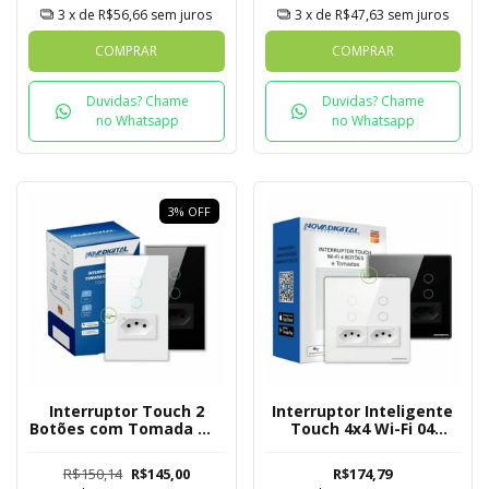
3
x de
R$56,66
sem juros
3
x de
R$47,63
sem juros
COMPRAR
COMPRAR
Duvidas? Chame
Duvidas? Chame
no Whatsapp
no Whatsapp
3
%
OFF
Interruptor Touch 2
Interruptor Inteligente
Botões com Tomada Wi-
Touch 4x4 Wi-Fi 04
Fi Novadigital - Tuya
Botões e Tomadas
Novadigital Tuya
R$150,14
R$145,00
R$174,79