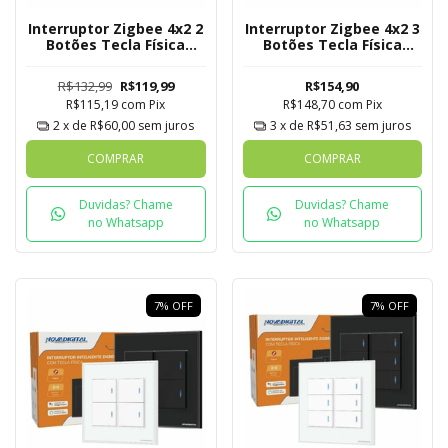
Interruptor Zigbee 4x2 2
Interruptor Zigbee 4x2 3
Botões Tecla Física
Botões Tecla Física
Novadigital Tuya
Novadigital Tuya
R$132,99
R$119,99
R$154,90
R$115,19
com
Pix
R$148,70
com
Pix
2
x de
R$60,00
sem juros
3
x de
R$51,63
sem juros
COMPRAR
COMPRAR
Duvidas? Chame
Duvidas? Chame
no Whatsapp
no Whatsapp
7
%
OFF
7
%
OFF