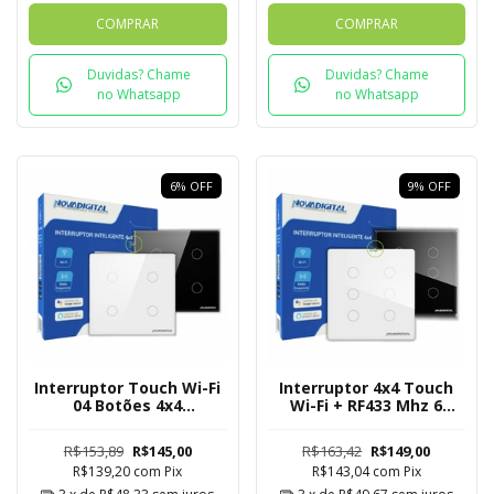
COMPRAR
COMPRAR
Duvidas? Chame
Duvidas? Chame
no Whatsapp
no Whatsapp
6
%
OFF
9
%
OFF
Interruptor Touch Wi-Fi
Interruptor 4x4 Touch
04 Botões 4x4
Wi-Fi + RF433 Mhz 6
Novadigital Tuya
Botões Novadigital Tuya
R$153,89
R$145,00
R$163,42
R$149,00
R$139,20
com
Pix
R$143,04
com
Pix