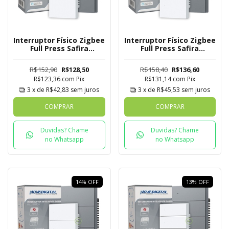
Interruptor Físico Zigbee
Interruptor Físico Zigbee
Full Press Safira
Full Press Safira
Novadigital 1 Botão
Novadigital 2 Botões
R$152,90
R$128,50
R$158,40
R$136,60
R$123,36
com
Pix
R$131,14
com
Pix
3
x de
R$42,83
sem juros
3
x de
R$45,53
sem juros
COMPRAR
COMPRAR
Duvidas? Chame
Duvidas? Chame
no Whatsapp
no Whatsapp
14
%
OFF
13
%
OFF