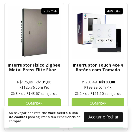
26
%
OFF
49
%
OFF
Interruptor Físico Zigbee
Interruptor Touch 4x4 4
Metal Press Elite Ekaza
Botões com Tomada
1 Botão
WiFi 2.5D Ekaza Tuya
EKAT T3075 4W
R$175,89
R$131,00
R$203,49
R$103,00
R$125,76
com
Pix
R$98,88
com
Pix
3
x de
R$43,67
sem juros
2
x de
R$51,50
sem juros
COMPRAR
COMPRAR
Ao navegar por este site
você aceita o uso
Aceitar e fechar
Duvidas? Chame
Duvidas? Chame
de cookies
para agilizar a sua experiência de
compra.
no Whatsapp
no Whatsapp