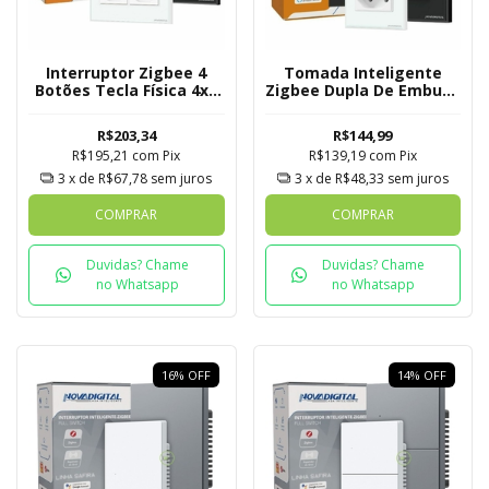
Interruptor Zigbee 4
Tomada Inteligente
Botões Tecla Física 4x4
Zigbee Dupla De Embutir
Com 2 Tomadas
Novadigital Tuya
Novadigital Tuya
R$203,34
R$144,99
R$195,21
com
Pix
R$139,19
com
Pix
3
x de
R$67,78
sem juros
3
x de
R$48,33
sem juros
COMPRAR
COMPRAR
Duvidas? Chame
Duvidas? Chame
no Whatsapp
no Whatsapp
16
%
OFF
14
%
OFF