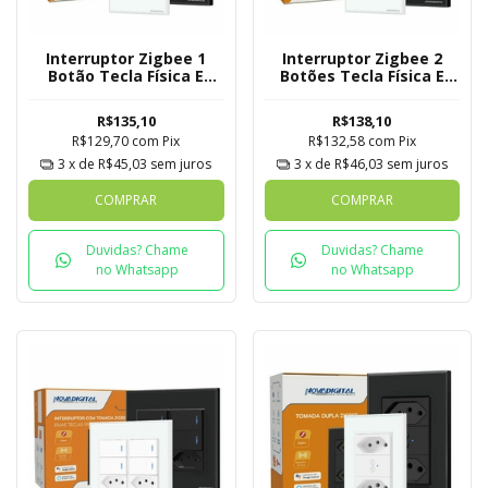
Interruptor Zigbee 1
Interruptor Zigbee 2
Botão Tecla Física E
Botões Tecla Física E
Tomada Novadigital
Tomada Novadigital
Tuya
Tuya
R$135,10
R$138,10
R$129,70
com
Pix
R$132,58
com
Pix
3
x de
R$45,03
sem juros
3
x de
R$46,03
sem juros
COMPRAR
COMPRAR
Duvidas? Chame
Duvidas? Chame
no Whatsapp
no Whatsapp