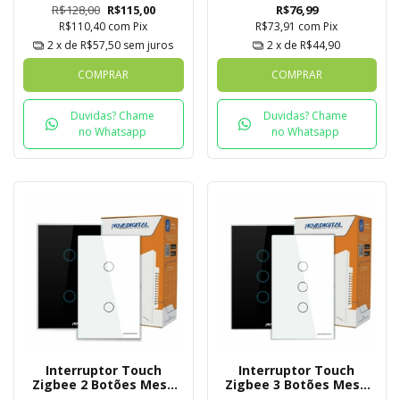
R$128,00
R$115,00
R$76,99
R$110,40
com
Pix
R$73,91
com
Pix
2
x de
R$57,50
sem juros
2
x de
R$44,90
COMPRAR
COMPRAR
Duvidas? Chame
Duvidas? Chame
no Whatsapp
no Whatsapp
Interruptor Touch
Interruptor Touch
Zigbee 2 Botões Mesh
Zigbee 3 Botões Mesh
Novadigital Tuya
Novadigital Tuya