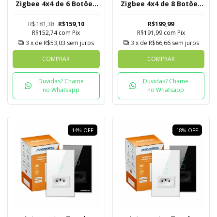
Zigbee 4x4 de 6 Botões
Zigbee 4x4 de 8 Botões
Mesh
Mesh
R$181,38
R$159,10
R$199,99
R$152,74
com
Pix
R$191,99
com
Pix
3
x de
R$53,03
sem juros
3
x de
R$66,66
sem juros
COMPRAR
COMPRAR
Duvidas? Chame
Duvidas? Chame
no Whatsapp
no Whatsapp
14
%
OFF
18
%
OFF