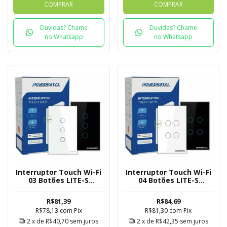
COMPRAR
COMPRAR
Duvidas? Chame
Duvidas? Chame
no Whatsapp
no Whatsapp
Interruptor Touch Wi-Fi
Interruptor Touch Wi-Fi
03 Botões LITE-S
04 Botões LITE-S
Novadigital Tuya
Novadigital Tuya
R$81,39
R$84,69
R$78,13
com
Pix
R$81,30
com
Pix
2
x de
R$40,70
sem juros
2
x de
R$42,35
sem juros