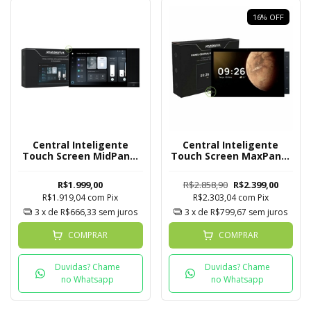
16
%
OFF
Central Inteligente
Central Inteligente
Touch Screen MidPanel
Touch Screen MaxPanel
Novadigital 8 Polegadas
Novadigital 10
Polegadas
R$1.999,00
R$2.858,90
R$2.399,00
R$1.919,04
com
Pix
R$2.303,04
com
Pix
3
x de
R$666,33
sem juros
3
x de
R$799,67
sem juros
COMPRAR
COMPRAR
Duvidas? Chame
Duvidas? Chame
no Whatsapp
no Whatsapp