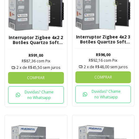
Interruptor Zigbee 4x2 3
Interruptor Zigbee 4x2 2
Botões Quartzo Soft
Botões Quartzo Soft
Touch Novadigital Tuya
Touch Novadigital Tuya
R$96,00
R$91,00
R$92,16
com
Pix
R$87,36
com
Pix
2
x de
R$48,00
sem juros
2
x de
R$45,50
sem juros
COMPRAR
COMPRAR
Duvidas? Chame
Duvidas? Chame
no Whatsapp
no Whatsapp