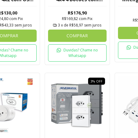
 Quartzo Soft
Tomada Quartzo
Nova
 Novadigital
Soft Touch
R$130,00
R$176,90
Tuya
Novadigital Tuya
24,80
com
Pix
R$169,82
com
Pix
R$
R$43,33
sem juros
3
x de
R$58,97
sem juros
OMPRAR
COMPRAR
Du
idas? Chame no
Duvidas? Chame no
Whatsapp
Whatsapp
3
%
OFF