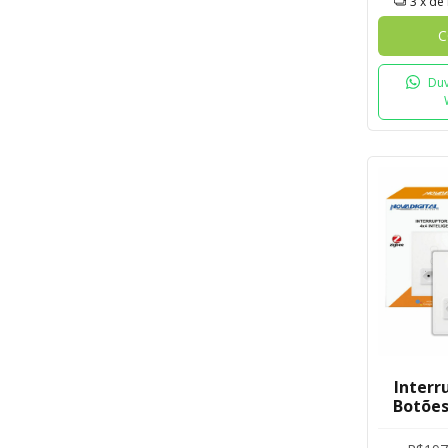
3
x de
C
Duv
Interr
Botões
Tom