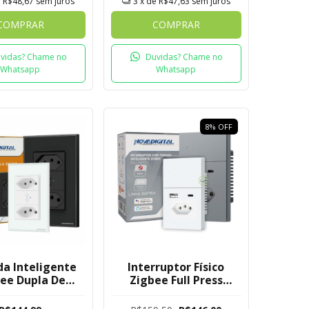
e
R$48,67
sem juros
3
x de
R$47,63
sem juros
COMPRAR
COMPRAR
vidas? Chame no
Duvidas? Chame no
Whatsapp
Whatsapp
8
%
OFF
a Inteligente
Interruptor Físico
ee Dupla De
Zigbee Full Press
r Novadigital
Safira Novadigital 1
Tuya
Botão com Tomada +