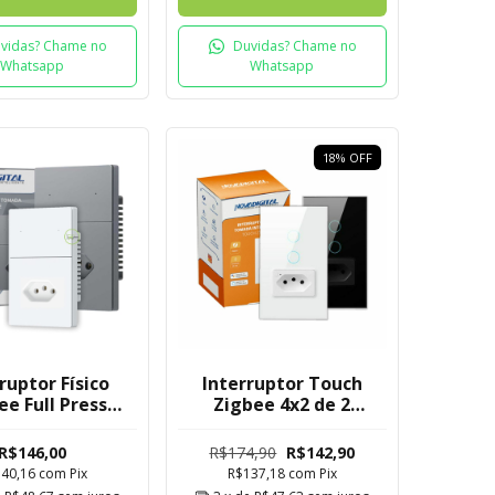
vidas? Chame no
Duvidas? Chame no
Whatsapp
Whatsapp
18
%
OFF
ruptor Físico
Interruptor Touch
ee Full Press
Zigbee 4x2 de 2
 Novadigital 2
Botões com Tomada
s com Tomada
Mesh
R$146,00
R$174,90
R$142,90
140,16
com
Pix
R$137,18
com
Pix