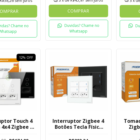
3
x de
R$45,97
sem juros
R$58,26
sem juros
3
x d
COMPRAR
OMPRAR
Duvidas? Chame no
idas? Chame no
Du
Whatsapp
Whatsapp
12
%
OFF
uptor Touch 4
Interruptor Zigbee 4
Tomad
 4x4 Zigbee 2
Botões Tecla Física
Zigb
adas Nova
4x4 Com 2 Tomadas
Embuti
Digital
Novadigital Tuya