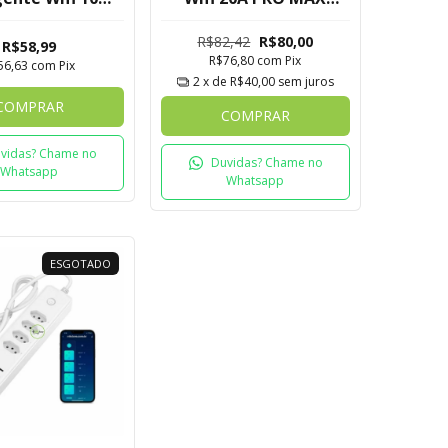
digital Tuya
Nova Digital - Tuya
R$82,42
R$80,00
R$58,99
R$76,80
com
Pix
56,63
com
Pix
2
x de
R$40,00
sem juros
COMPRAR
COMPRAR
vidas? Chame no
Duvidas? Chame no
Whatsapp
Whatsapp
ESGOTADO