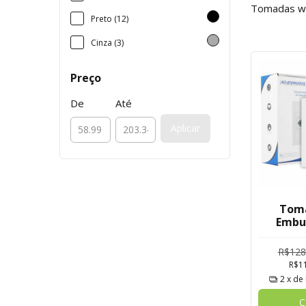
Tomadas wif
Preto (12)
Cinza (3)
Preço
De
Até
Aplicar
Toma
Embu
Medido
R$128
R$1
2
x de
C