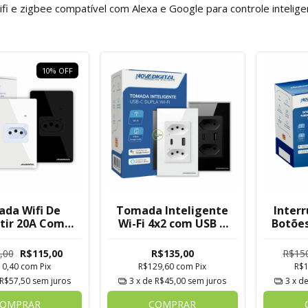
i e zigbee compatível com Alexa e Google para controle intelige
10
%
OFF
da Wifi De
Tomada Inteligente
Inter
tir 20A Com
Wi-Fi 4x2 com USB e
Botõe
r De Consumo
USB-C Nova Digital
Wi-Fi
Tuya
Tuya
,00
R$115,00
R$135,00
R$15
10,40
com
Pix
R$129,60
com
Pix
R$
R$57,50
sem juros
3
x de
R$45,00
sem juros
3
x d
OMPRAR
COMPRAR