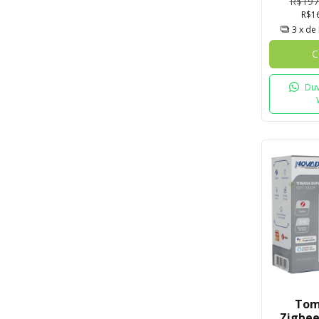
R$197
R$1
3
x de
C
Duv
Tom
Zigbee