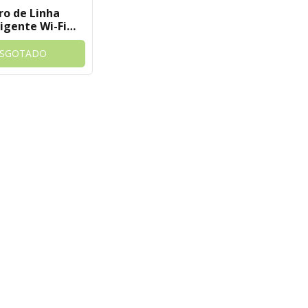
tro de Linha
ligente Wi-Fi
USB e USB-C
digital Tuya
ESGOTADO