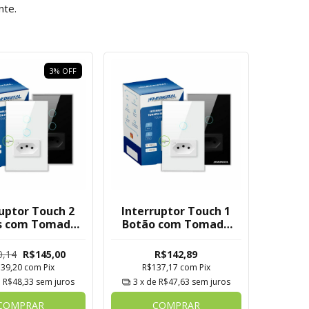
nte.
3
%
OFF
ruptor Touch 2
Interruptor Touch 1
s com Tomada
Botão com Tomada
 Novadigital -
Wi-Fi Novadigital -
Tuya
Tuya
0,14
R$145,00
R$142,89
139,20
com
Pix
R$137,17
com
Pix
e
R$48,33
sem juros
3
x de
R$47,63
sem juros
COMPRAR
COMPRAR