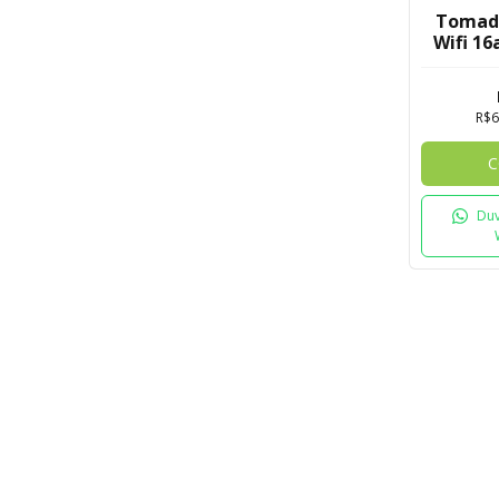
Tomada
Wifi 16
para G
R$6
C
Duv