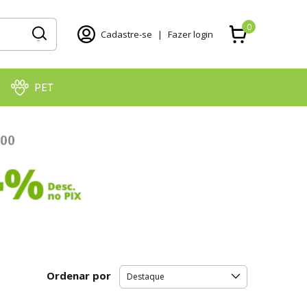
0
Cadastre-se
|
Fazer login
PET
Ordenar por